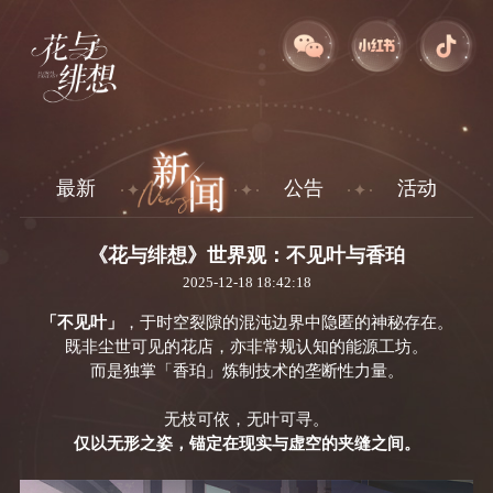
最新
公告
活动
《花与绯想》世界观：不见叶与香珀
2025-12-18 18:42:18
「
不见叶
」
，于时空裂隙的混沌边界中隐匿的神秘存在。
既非尘世可见的
花店
，亦非常规认知的
能源工坊
。
而是独掌
「
香珀
」
炼制技术的垄断性力量。
无枝可依，无叶可寻。
仅以无形之姿，锚定在现实与虚空的夹缝之间。