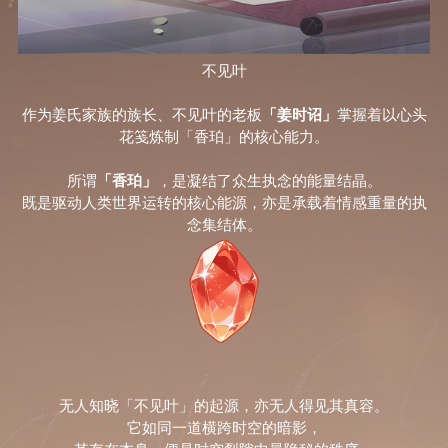
不见叶
作为姜氏家族的族长、不见叶的老板
「姜时诏」
掌握着以心头
花笺炼制
「香珀」
的核心能力。
所谓
「
香珀
」
，是凝结了
众生执念的能量结晶
。
既是驱动人类世界运转的
核心能源
，亦是承载着情感重量的
执
念集结体
。
无人知晓
「
不见叶
」
的起源，亦无人得见其真容。
它如同一道横跨时空的暗影，